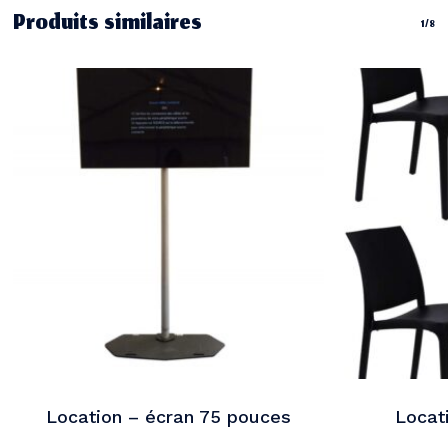
Produits similaires
1/8
Votre panier est vide.
Go To Shop
Location – écran 75 pouces
Locat