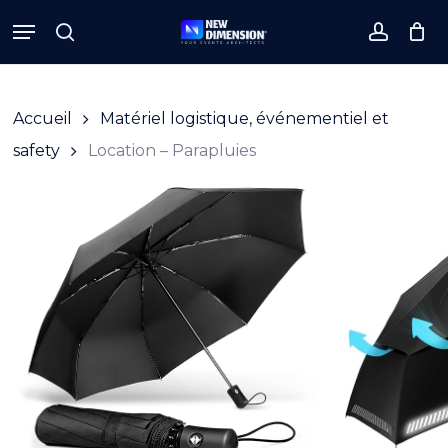
Skip
Menu
to
search
accoun
Close
Cart
Cart
main
content
Accueil
Matériel logistique, événementiel et
safety
Location – Parapluies