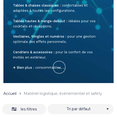
Tables & chaises
classiques
: confortables et
adaptées à toutes les configurations.
Tables hautes & mange-debout
: idéales pour vos
cocktails et réceptions.
Vestiaires, tringles et numéros
: pour une gestion
optimale des effets personnels.
Cendriers & accessoires
: pour le confort de vos
invités en extérieur.
➕
Bien plus
: consommables, …
Accueil
Matériel logistique, événementiel et safety
Tri par défaut
les filtres