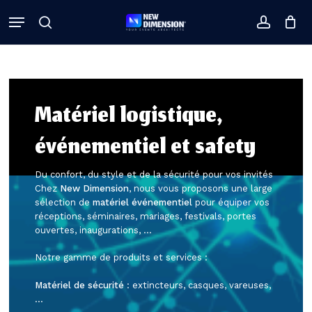
Skip
Menu
to
search
Close
accoun
Close
Cart
Cart
main
Filters
content
Matériel logistique,
événementiel et safety
Du confort, du style et de la sécurité pour vos invités
Chez
New Dimension
, nous vous proposons une large
sélection de
matériel événementiel
pour équiper vos
réceptions, séminaires, mariages, festivals, portes
ouvertes, inaugurations, …
Notre gamme de produits et services :
Matériel de sécurité
: extincteurs, casques, vareuses,
…