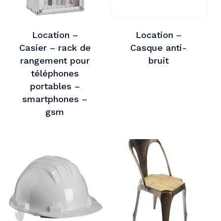
Location –
Location –
Casier – rack de
Casque anti-
rangement pour
bruit
téléphones
portables –
smartphones –
Votre panier est vide.
gsm
Go To Shop