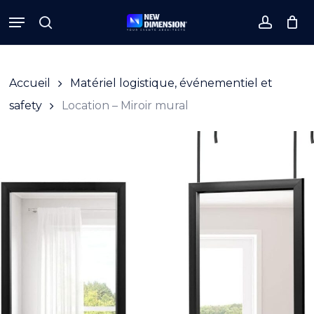
Skip
Menu
to
search
accoun
Close
Cart
Cart
main
content
Accueil
Matériel logistique, événementiel et
safety
Location – Miroir mural