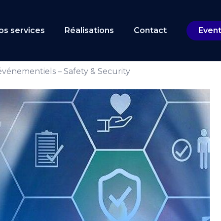
Cart
os services
Réalisations
Contact
Even
événementiels – Safety & Security