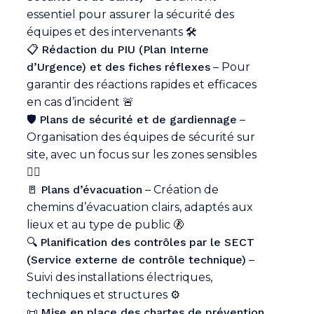
essentiel pour assurer la sécurité des
équipes et des intervenants 🛠️
📋
Rédaction du PIU (Plan Interne
d’Urgence) et des fiches réflexes
– Pour
garantir des réactions rapides et efficaces
en cas d’incident 🚨
🛡️
Plans de sécurité et de gardiennage
–
Organisation des équipes de sécurité sur
site, avec un focus sur les zones sensibles
👮‍♂️
🚪
Plans d’évacuation
– Création de
chemins d’évacuation clairs, adaptés aux
lieux et au type de public 🚷
🔍
Planification des contrôles par le SECT
(Service externe de contrôle technique)
–
Suivi des installations électriques,
techniques et structures ⚙️
📜
Mise en place des chartes de prévention