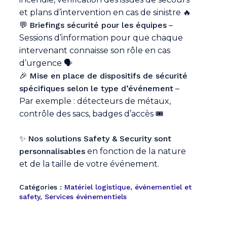
et plans d’intervention en cas de sinistre 🔥
Votre panier est vide.
💬
Briefings sécurité pour les équipes
–
Sessions d’information pour que chaque
intervenant connaisse son rôle en cas
Go To Shop
d’urgence 🗣️
🎉
Mise en place de dispositifs de sécurité
spécifiques selon le type d’événement
–
Par exemple : détecteurs de métaux,
contrôle des sacs, badges d’accès 🎟️
✨
Nos solutions Safety & Security sont
personnalisables
en fonction de la nature
et de la taille de votre événement.
Catégories :
Matériel logistique, événementiel et
safety
,
Services événementiels