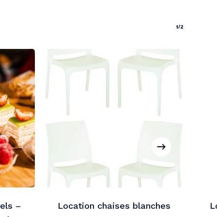
1/2
els –
Location chaises blanches
L