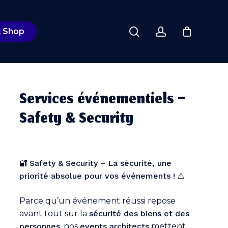
Close
search
account
Cart
t Shop
Services événementiels –
Safety & Security
🔐
Safety & Security – La sécurité, une
priorité absolue pour vos événements !
⚠️
Parce qu’un événement réussi repose
avant tout sur la
sécurité des biens et des
personnes
, nos
events architects
mettent