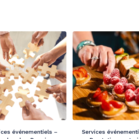
ices événementiels –
Services événementi