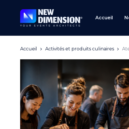
Skip
to
main
Accueil
N
content
Accueil
Activités et produits culinaires
Ate