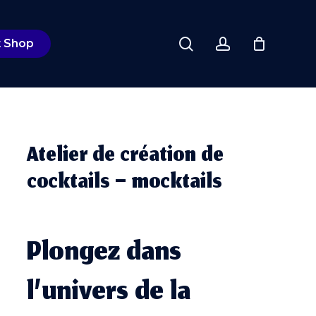
Close
search
account
Cart
t Shop
Atelier de création de
cocktails – mocktails
Plongez dans
l’univers de la