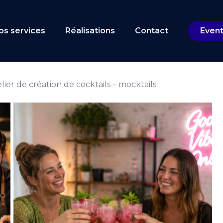
Cart
os services
Réalisations
Contact
Even
lier de création de cocktails – mocktails