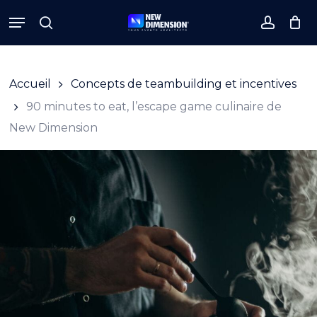
Skip
Menu
to
search
accoun
Close
Cart
Cart
main
content
Accueil
Concepts de teambuilding et incentives
90 minutes to eat, l’escape game culinaire de
New Dimension