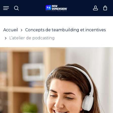
Skip
Menu
to
search
accoun
Close
Cart
Cart
main
content
Accueil
Concepts de teambuilding et incentives
L’atelier de podcasting