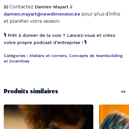
📧 Contactez
Damien Mayart
à
damien.mayart@newdimension.be
pour plus d’infos
et planifier votre session.
🎙️
Prêt à donner de la voix ? Lancez-vous et créez
votre propre podcast d’entreprise !
🎙️
Catégories :
Ateliers et corners
,
Concepts de teambuilding
et incentives
Produits similaires
1/8