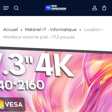
Skip
Menu
to
search
accoun
Close
Cart
Cart
main
content
Accueil
Matériel IT - Informatique
Location –
Moniteur externe plat – 17,3 pouces