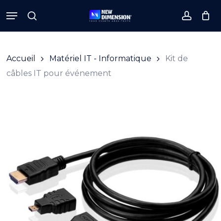
Skip
Menu
to
search
accoun
Close
Cart
Cart
main
content
Accueil
Matériel IT - Informatique
Kit de
câbles IT pour événement