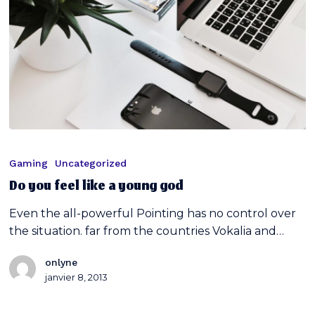
Do
you
Gaming
Uncategorized
feel
Do you feel like a young god
like
a
Even the all-powerful Pointing has no control over
young
the situation. far from the countries Vokalia and…
god
onlyne
janvier 8, 2013