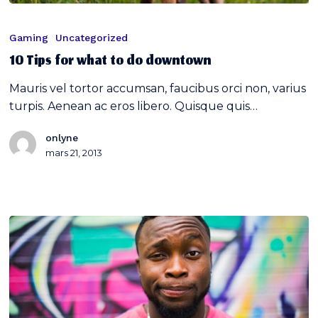
10
Tips
Gaming
Uncategorized
for
10 Tips for what to do downtown
what
to
Mauris vel tortor accumsan, faucibus orci non, varius
do
turpis. Aenean ac eros libero. Quisque quis…
downtown
onlyne
mars 21, 2013