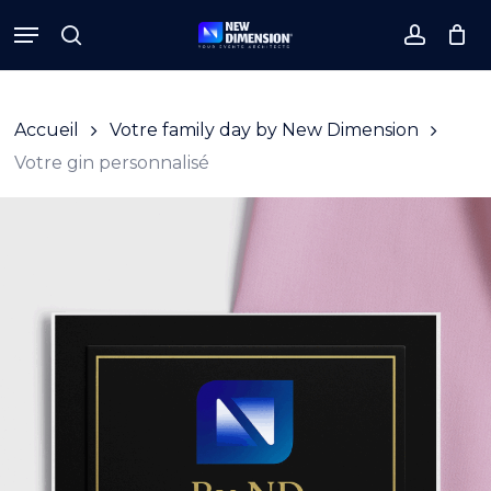
Skip
Menu
to
search
accoun
Close
Cart
Cart
main
content
Accueil
Votre family day by New Dimension
Votre gin personnalisé