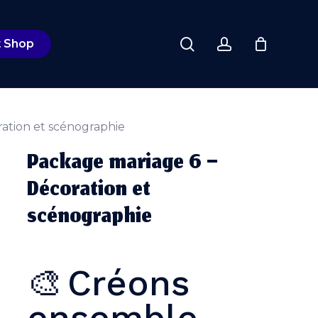
Close
search
account
Cart
t Shop
ation et scénographie
Package mariage 6 –
Décoration et
scénographie
Créons
🎨
ensemble