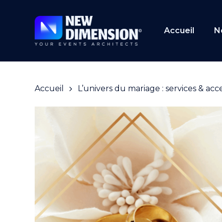
Skip
to
main
Accueil
N
content
Accueil
L’univers du mariage : services & acc