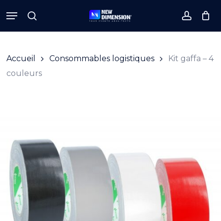
Skip
Menu
to
search
accoun
Close
Cart
Cart
main
content
Accueil
Consommables logistiques
Kit gaffa – 4
couleurs