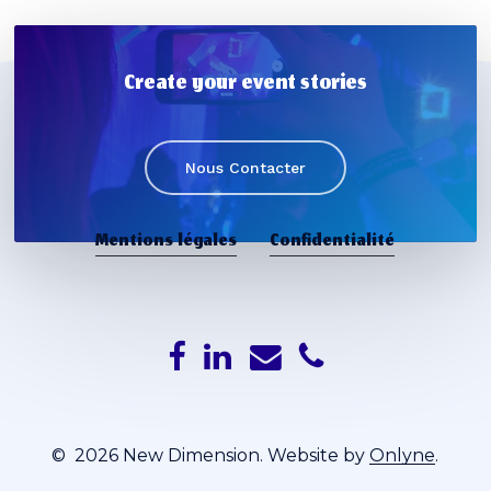
Create your event stories
Nous Contacter
Mentions légales
Confidentialité
Sous-total :
€
0,00
Voir Le Panier
Commander
©
2026
New Dimension. Website by
Onlyne
.