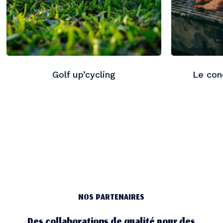
Golf up’cycling
Le con
NOS PARTENAIRES
Des collaborations de qualité pour des