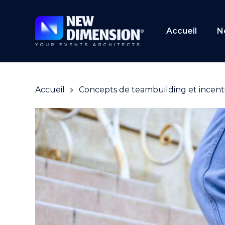
Skip
to
main
Accueil
N
content
Accueil
Concepts de teambuilding et incent