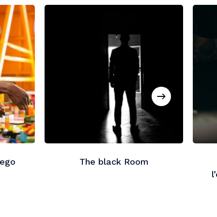
Go To Shop
Lego
The black Room
l