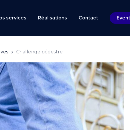
Cart
os services
Réalisations
Contact
Even
ives
Challenge pédestre