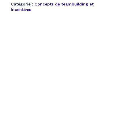
Catégorie :
Concepts de teambuilding et
incentives