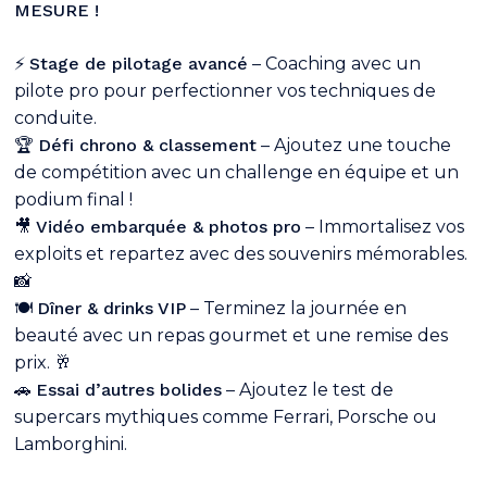
MESURE !
⚡
Stage de pilotage avancé
– Coaching avec un
pilote pro pour perfectionner vos techniques de
conduite.
🏆
Défi chrono & classement
– Ajoutez une touche
de compétition avec un challenge en équipe et un
podium final !
🎥
Vidéo embarquée & photos pro
– Immortalisez vos
exploits et repartez avec des souvenirs mémorables.
📸
🍽️
Dîner & drinks VIP
– Terminez la journée en
beauté avec un repas gourmet et une remise des
prix. 🥂
Votre panier est vide.
🚗
Essai d’autres bolides
– Ajoutez le test de
supercars mythiques comme Ferrari, Porsche ou
Go To Shop
Lamborghini.