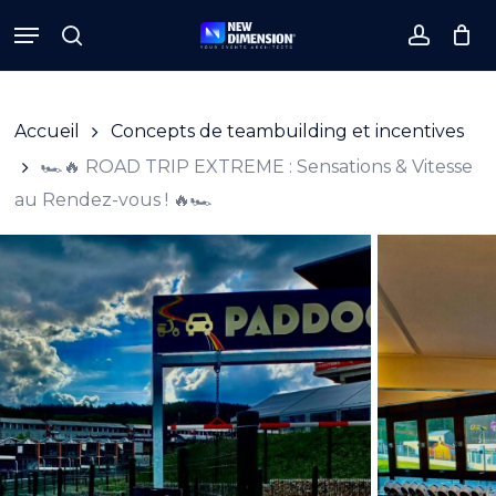
Skip
Menu
to
search
accoun
Close
Cart
Cart
main
content
Accueil
Concepts de teambuilding et incentives
🏎️🔥 ROAD TRIP EXTREME : Sensations & Vitesse
au Rendez-vous ! 🔥🏎️