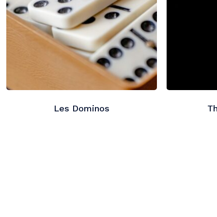
Les Dominos
T