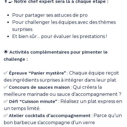
👨‍🍳
Notre chef expert sera là à chaque étape :
Votre panier est vide.
Pour partager ses astuces de pro
Pour challenger les équipes avec des thèmes
Go To Shop
surprises
Et bien sûr… pour évaluer les prestations !
🌟
Activités complémentaires pour pimenter le
challenge :
✅
Épreuve “Panier mystère”
: Chaque équipe reçoit
des ingrédients surprises à intégrer dans leur plat.
✅
Concours de sauces maison
: Qui créera la
meilleure marinade ou sauce d’accompagnement ?
✅
Défi “Cuisson minute”
: Réalisez un plat express en
un temps limité.
✅
Atelier cocktails d’accompagnement
: Parce qu’un
bon barbecue s’accompagne d’un verre