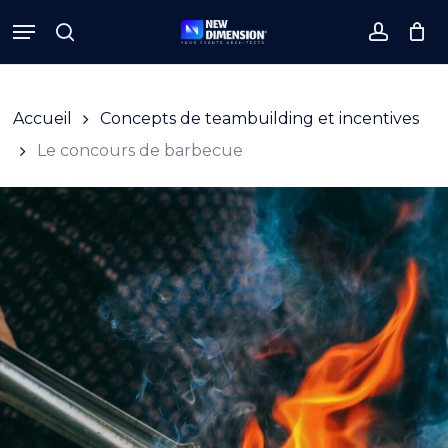
Skip
Menu
to
search
accoun
Close
Cart
Cart
main
content
Accueil
Concepts de teambuilding et incentives
Le concours de barbecue